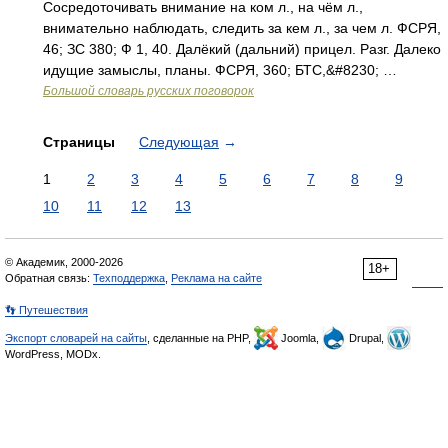
Сосредоточивать внимание на ком л., на чём л.,
внимательно наблюдать, следить за кем л., за чем л. ФСРЯ,
46; ЗС 380; Ф 1, 40. Далёкий (дальний) прицел. Разг. Далеко
идущие замыслы, планы. ФСРЯ, 360; БТС,&#8230; …
Большой словарь русских поговорок
Страницы
Следующая
→
1
2
3
4
5
6
7
8
9
10
11
12
13
© Академик, 2000-2026
18+
Обратная связь:
Техподдержка
,
Реклама на сайте
👣 Путешествия
Экспорт словарей на сайты
, сделанные на PHP,
Joomla,
Drupal,
WordPress, MODx.