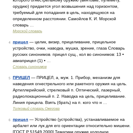
которого огнестрельному оружию (винтовке, пулемету,
орудию) придается угол возвышения над горизонтом,
требуемый для попадания в цель, находящуюся на
определенном расстоянии. Самойлов К. И. Морской
словарь …
Морской словарь
прицел
— целик, визир, прицеливание, прицельное
4
устройство, очки, наводка, мушка, зрение, глаза Словарь
русских синонимов. прицел сущ., кол во синонимов: 13 •
авиаприцел (1) • …
Словарь синонимов
ПРИЦЕЛ
— ПРИЦЕЛ, а, муж. 1. Прибор, механизм для
5
наведения огнестрельного или ракетного оружия на цель.
Артиллерийский, стрелковый п. Оптический, лазерный,
радиолокационный п. 2. Наводка на цель, прицеливание.
Линия прицела. Взять (брать) на п. кого что н …
Толковый словарь Ожегова
прицел
— Устройство (устройства), устанавливаемое на
6
арбалет или лук для его ориентации относительно мишени.
[ГОСТ Р 51549 2000] Тематики оружие холодное …