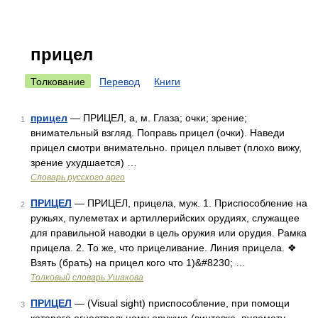
прицел
Толкование
Перевод
Книги
прицел
— ПРИЦЕЛ, а, м. Глаза; очки; зрение;
1
внимательный взгляд. Поправь прицел (очки). Наведи
прицел смотри внимательно. прицел плывет (плохо вижу,
зрение ухудшается) …
Словарь русского арго
ПРИЦЕЛ
— ПРИЦЕЛ, прицела, муж. 1. Приспособление на
2
ружьях, пулеметах и артиллерийских орудиях, служащее
для правильной наводки в цель оружия или орудия. Рамка
прицела. 2. То же, что прицеливание. Линия прицела. ❖
Взять (брать) на прицел кого что 1)&#8230; …
Толковый словарь Ушакова
ПРИЦЕЛ
— (Visual sight) приспособление, при помощи
3